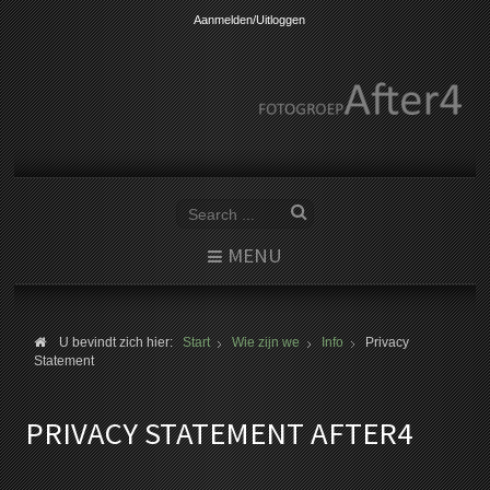
Aanmelden/Uitloggen
MENU
U bevindt zich hier:
Start
Wie zijn we
Info
Privacy
Statement
PRIVACY STATEMENT AFTER4