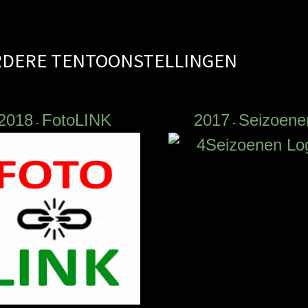
ERDERE TENTOONSTELLINGEN
2018
FotoLINK
2017
Seizoene
-
-