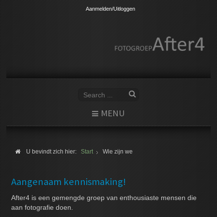
Aanmelden/Uitloggen
MENU
U bevindt zich hier:
Start
Wie zijn we
Aangenaam kennismaking!
After4 is een gemengde groep van enthousiaste mensen die
aan fotografie doen.