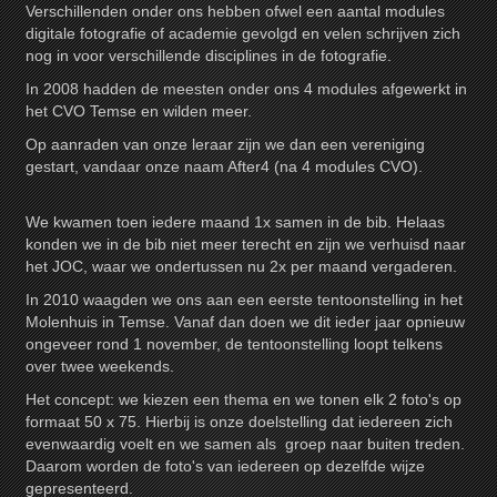
Verschillenden onder ons hebben ofwel een aantal modules
digitale fotografie of academie gevolgd en velen schrijven zich
nog in voor verschillende disciplines in de fotografie.
In 2008 hadden de meesten onder ons 4 modules afgewerkt in
het CVO Temse en wilden meer.
Op aanraden van onze leraar zijn we dan een vereniging
gestart, vandaar onze naam After4 (na 4 modules CVO).
We kwamen toen iedere maand 1x samen in de bib. Helaas
konden we in de bib niet meer terecht en zijn we verhuisd naar
het JOC, waar we ondertussen nu 2x per maand vergaderen.
In 2010 waagden we ons aan een eerste tentoonstelling in het
Molenhuis in Temse. Vanaf dan doen we dit ieder jaar opnieuw
ongeveer rond 1 november, de tentoonstelling loopt telkens
over twee weekends.
Het concept: we kiezen een thema en we tonen elk 2 foto's op
formaat 50 x 75. Hierbij is onze doelstelling dat iedereen zich
evenwaardig voelt en we samen als groep naar buiten treden.
Daarom worden de foto's van iedereen op dezelfde wijze
gepresenteerd.