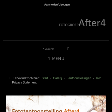
Aanmelden/Uitloggen
MENU
U bevindt zich hier:
Start
Galerij
Tentoonstellingen
Info
Privacy Statement