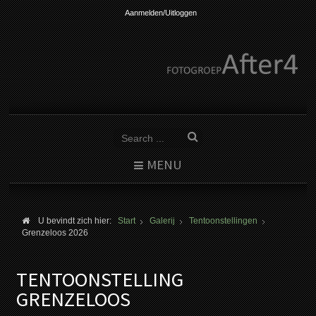
Aanmelden/Uitloggen
MENU
U bevindt zich hier:
Start
Galerij
Tentoonstellingen
Grenzeloos 2026
TENTOONSTELLING
GRENZELOOS