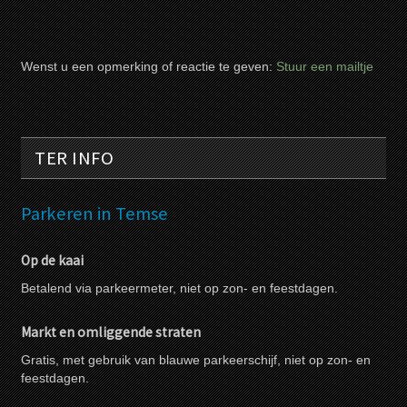
Wenst u een opmerking of reactie te geven:
Stuur een mailtje
TER INFO
Parkeren in Temse
Op de kaai
Betalend via parkeermeter, niet op zon- en feestdagen.
Markt en omliggende straten
Gratis, met gebruik van blauwe parkeerschijf, niet op zon- en
feestdagen.