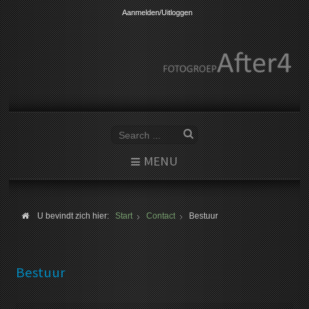
Aanmelden/Uitloggen
MENU
U bevindt zich hier:
Start
Contact
Bestuur
Bestuur