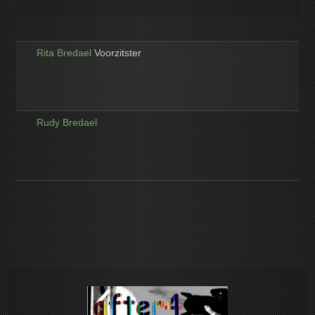
Rita Bredael
Voorzitster
Rudy Bredael